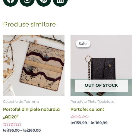
Produse similare
Interval
Interval
de
de
Sale!
Sale!
prețuri:
prețuri:
lei195,00
lei159,99
până
până
la
la
lei260,00
lei169,99
OUT OF STOCK
Colectia de Toamna
Portofele Piele Reciclata
Portofel din piele naturala
Portofel cu lant
„AD20”
Evaluat
lei
159,99
–
lei
169,99
la
0
Evaluat
lei
195,00
–
lei
260,00
din
la