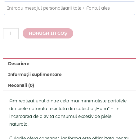
Alternative:
ADAUGĂ ÎN COȘ
Descriere
Informații suplimentare
Recenzii (0)
Am realizat unul dintre cela mai minimaliste portofele
din piele naturala reciclata din colectia „Huna” – in
incercarea de a evita consumul excesiv de piele
naturala.
Culorile ofera constrast, iar forma este oftimizata pentru