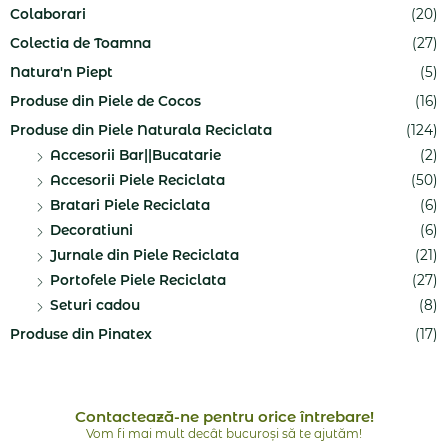
Colaborari
(20)
Colectia de Toamna
(27)
Natura'n Piept
(5)
Produse din Piele de Cocos
(16)
Produse din Piele Naturala Reciclata
(124)
Accesorii Bar||Bucatarie
(2)
Accesorii Piele Reciclata
(50)
Bratari Piele Reciclata
(6)
Decoratiuni
(6)
Jurnale din Piele Reciclata
(21)
Portofele Piele Reciclata
(27)
Seturi cadou
(8)
Produse din Pinatex
(17)
Contactează-ne pentru orice întrebare!
Vom fi mai mult decât bucuroși să te ajutăm!