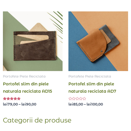
5
0
din
5
Interval
Interval
de
de
prețuri:
prețuri:
lei79,00
lei85,00
până
până
la
la
lei90,00
lei100,00
Portofele Piele Reciclata
Portofele Piele Reciclata
Portofel slim din piele
Portofel slim din piele
naturala reciclata AD15
naturala reciclata AD7
Evaluat la
Evaluat
lei
79,00
–
lei
90,00
lei
85,00
–
lei
100,00
5.00
la
din 5
0
din
5
Categorii de produse