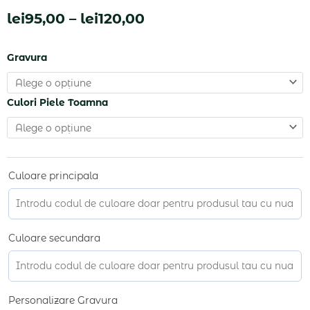
Interval
lei
95,00
–
lei
120,00
de
Cantitate
Gravura
prețuri:
Portofel
din
lei95,00
Culori Piele Toamna
piele
până
naturala,
slim,
la
MiniP
lei120,00
Culoare principala
Culoare secundara
Personalizare Gravura