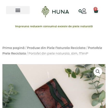
Skip
Menu
to
0
Cart
content
împreuna reducem consumul excesiv de piele naturală
Prima pagină
/
Produse din Piele Naturala Reciclata
/
Portofele
Piele Reciclata
/ Portofel din piele naturala, slim, MiniP