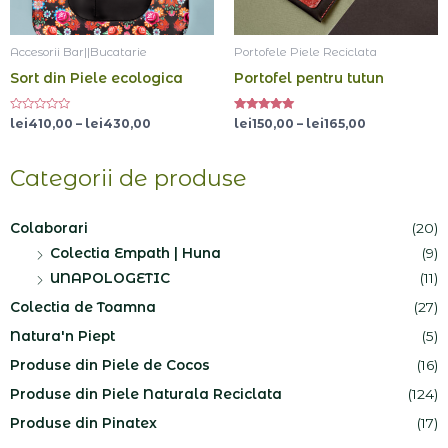
Accesorii Bar||Bucatarie
Portofele Piele Reciclata
Sort din Piele ecologica
Portofel pentru tutun
Evaluat
Evaluat la
lei
410,00
–
lei
430,00
lei
150,00
–
lei
165,00
la
5.00
0
din 5
din
5
Categorii de produse
Colaborari
(20)
Colectia Empath | Huna
(9)
UNAPOLOGETIC
(11)
Colectia de Toamna
(27)
Natura'n Piept
(5)
Produse din Piele de Cocos
(16)
Produse din Piele Naturala Reciclata
(124)
Produse din Pinatex
(17)