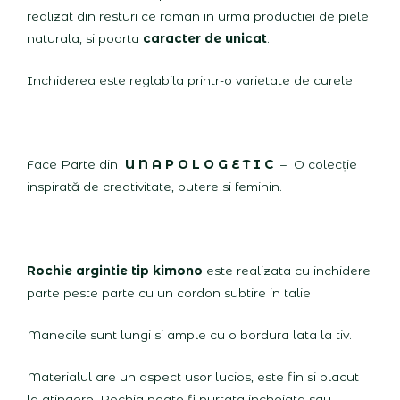
realizat din resturi ce raman in urma productiei de piele
naturala, si poarta
caracter de unicat
.
Inchiderea este reglabila printr-o varietate de curele.
Face Parte din
U N A P O L O G E T I C
– O colecție
inspirată de creativitate, putere si feminin.
Rochie argintie tip kimono
este realizata cu inchidere
parte peste parte cu un cordon subtire in talie.
Manecile sunt lungi si ample cu o bordura lata la tiv.
Materialul are un aspect usor lucios, este fin si placut
la atingere. Rochia poate fi purtata incheiata sau