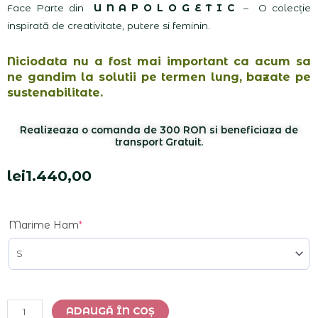
Face Parte din
U N A P O L O G E T I C
– O colecție
inspirată de creativitate, putere si feminin.
Niciodata nu a fost mai important ca acum sa
ne gandim la solutii pe termen lung, bazate pe
sustenabilitate.
Realizeaza o comanda de 300 RON si beneficiaza de
transport Gratuit.
lei
1.440,00
Cantitate
(required)
Marime Ham
*
Set
"Silver"
Alternative:
ADAUGĂ ÎN COȘ