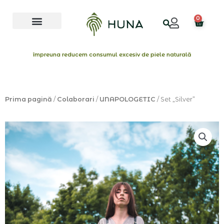
Skip
Menu
to
0
Cart
content
împreuna reducem consumul excesiv de piele naturală
Prima pagină
/
Colaborari
/
UNAPOLOGETIC
/ Set „Silver”