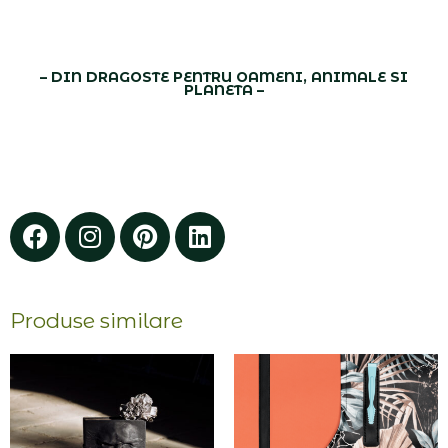
– DIN DRAGOSTE PENTRU OAMENI, ANIMALE SI
PLANETA –
Facebook
Instagram
Pinterest
Linkedin
Produse similare
Interval
de
prețuri:
lei430,00
până
la