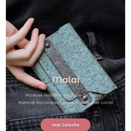
Malai
Produse realizate din „piele de cocos” –
material biocompozit, crescut cu apă de cocos
Vezi Colectia