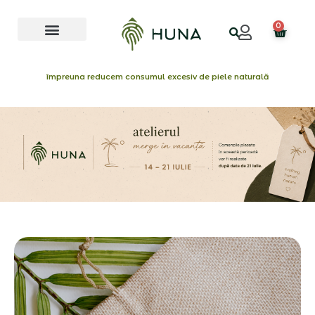
Skip
Menu
to
0
Cart
content
împreuna reducem consumul excesiv de piele naturală