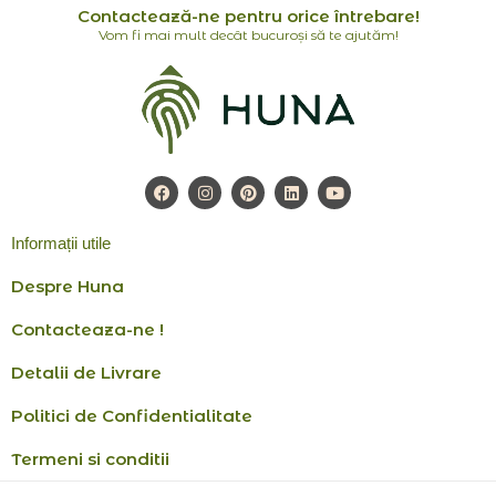
Contactează-ne pentru orice întrebare!
Vom fi mai mult decât bucuroși să te ajutăm!
F
I
P
L
Y
a
n
i
i
o
c
s
n
n
u
e
t
t
k
t
Informații utile
b
a
e
e
u
o
g
r
d
b
o
r
e
i
e
Despre Huna
k
a
s
n
m
t
Contacteaza-ne !
Detalii de Livrare
Politici de Confidentialitate
Termeni si conditii