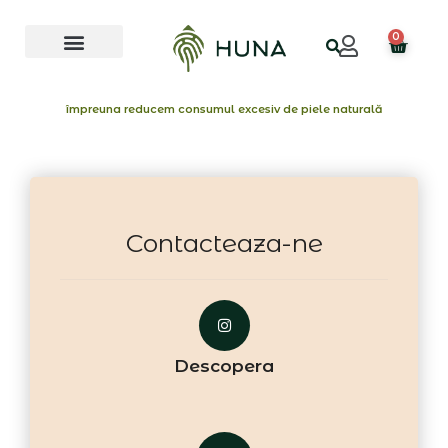
Skip
Menu
to
0
Cart
content
împreuna reducem consumul excesiv de piele naturală
Contacteaza-ne
Descopera