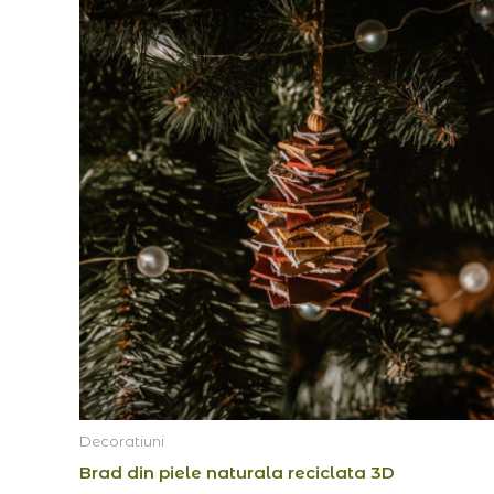
Interval
de
prețuri:
lei22,00
până
la
lei190,00
Decoratiuni
Brad din piele naturala reciclata 3D