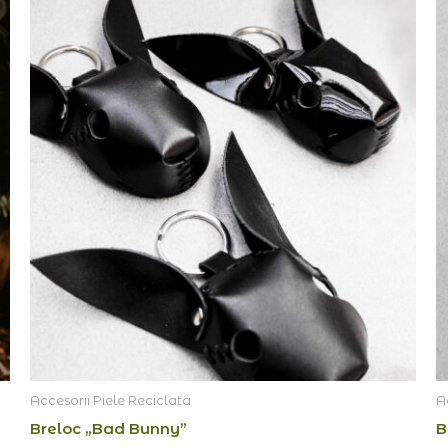
Accesorii Piele Reciclata
A
Breloc „Bad Bunny”
B