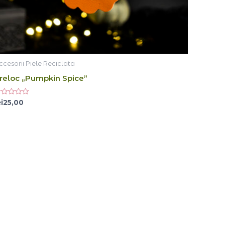
ccesorii Piele Reciclata
reloc „Pumpkin Spice”
aluat
i
25,00
n