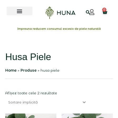
Skip
Menu
to
0
Cart
content
împreuna reducem consumul excesiv de piele naturală
Husa Piele
Home
Produse
husa piele
Afișez toate cele 2 rezultate
Interval
Interval