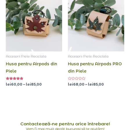
de
de
prețuri:
prețuri:
lei60,00
lei68,00
până
până
la
la
lei85,00
lei85,00
Accesorii Piele Reciclata
Accesorii Piele Reciclata
Husa pentru Airpods din
Husa pentru Airpods PRO
Piele
din Piele
Evaluat la
Evaluat
lei
60,00
–
lei
85,00
lei
68,00
–
lei
85,00
5.00
la
din 5
0
din
5
Contactează-ne pentru orice întrebare!
Vom fi mai mult decât bucuroși să te ajutăm!