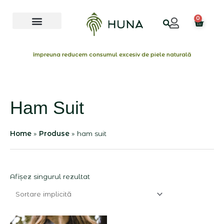
Skip
Menu
to
0
Cart
content
împreuna reducem consumul excesiv de piele naturală
Ham Suit
Home
Produse
ham suit
Afișez singurul rezultat