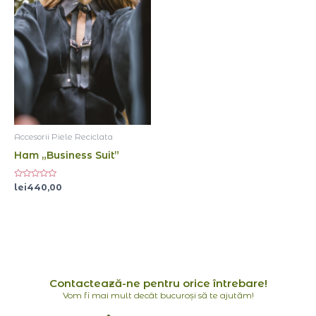
Accesorii Piele Reciclata
Ham „Business Suit”
Evaluat
lei
440,00
la
0
din
5
Contactează-ne pentru orice întrebare!
Vom fi mai mult decât bucuroși să te ajutăm!