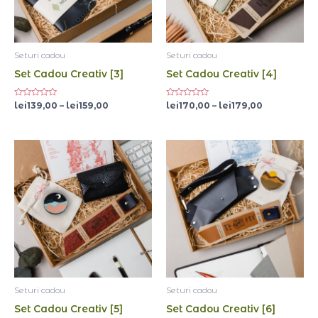
Seturi cadou
Seturi cadou
Set Cadou Creativ [3]
Set Cadou Creativ [4]
Evaluat
Evaluat
lei
139,00
–
lei
159,00
lei
170,00
–
lei
179,00
la
la
0
0
din
din
5
5
Interval
Interval
de
de
prețuri:
prețuri:
lei145,00
lei139,00
până
până
la
la
lei159,00
lei154,00
Seturi cadou
Seturi cadou
Set Cadou Creativ [5]
Set Cadou Creativ [6]