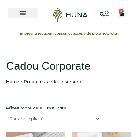
Skip
Menu
to
0
Cart
content
împreuna reducem consumul excesiv de piele naturală
Cadou Corporate
Home
Produse
cadou corporate
Afișez toate cele 6 rezultate
Interval
Interval