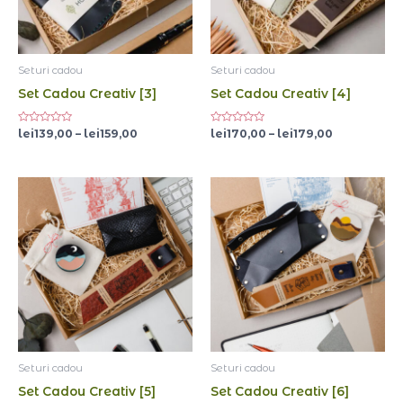
Seturi cadou
Seturi cadou
Set Cadou Creativ [3]
Set Cadou Creativ [4]
Evaluat
Evaluat
lei
139,00
–
lei
159,00
lei
170,00
–
lei
179,00
la
la
0
0
din
din
5
5
Interval
Interval
de
de
prețuri:
prețuri:
lei145,00
lei139,00
până
până
la
la
lei159,00
lei154,00
Seturi cadou
Seturi cadou
Set Cadou Creativ [5]
Set Cadou Creativ [6]