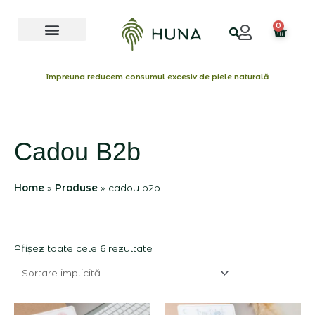
Skip
Menu
to
0
Cart
content
împreuna reducem consumul excesiv de piele naturală
Cadou B2b
Home
Produse
cadou b2b
Afișez toate cele 6 rezultate
Interval
Interval