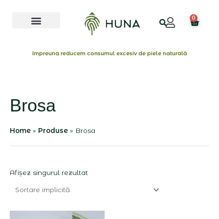
Skip
Menu
to
0
Cart
content
împreuna reducem consumul excesiv de piele naturală
Brosa
Home
Produse
Brosa
Afișez singurul rezultat