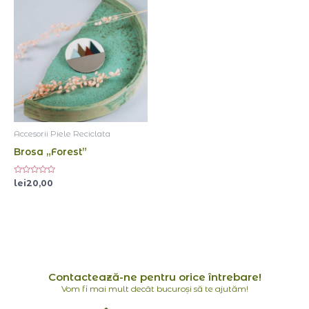
Accesorii Piele Reciclata
Brosa „Forest”
Evaluat
lei
20,00
la
0
din
5
Contactează-ne pentru orice întrebare!
Vom fi mai mult decât bucuroși să te ajutăm!