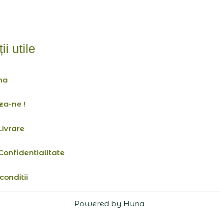
ii utile
na
za-ne !
Livrare
 Confidentialitate
conditii
Powered by Huna