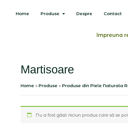
Skip
to
Home
Produse
Despre
Contact
content
împreuna r
Martisoare
Home
Produse
Produse din Piele Naturala R
Nu a fost găsit niciun produs care să se pot