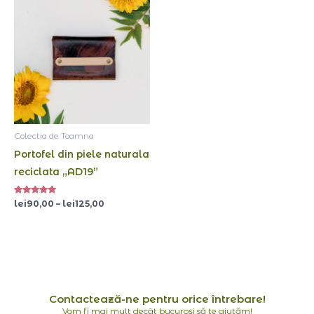
de
prețuri:
lei90,00
până
la
lei125,00
Colectia de Toamna
Portofel din piele naturala
reciclata „AD19”
Evaluat la
lei
90,00
–
lei
125,00
5.00
din 5
Contactează-ne pentru orice întrebare!
Vom fi mai mult decât bucuroși să te ajutăm!