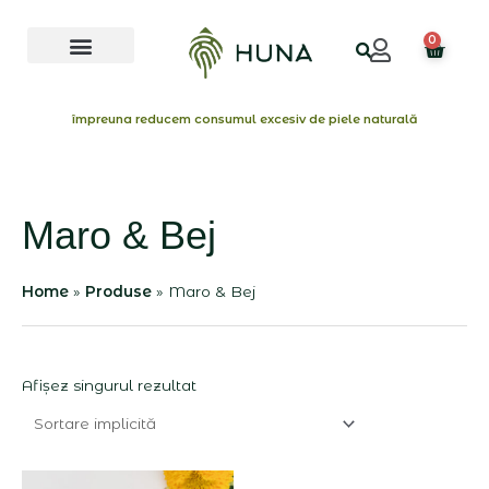
Skip
Menu
to
0
Cart
content
împreuna reducem consumul excesiv de piele naturală
Maro & Bej
Home
Produse
Maro & Bej
Afișez singurul rezultat
Interval