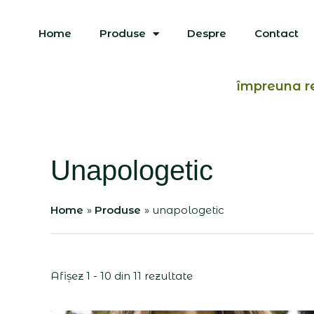
Skip
to
Home
Produse
Despre
Contact
content
împreuna r
Unapologetic
Home
Produse
unapologetic
Afișez 1 - 10 din 11 rezultate