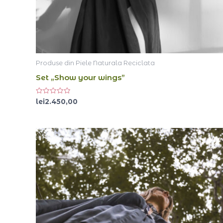
Produse din Piele Naturala Reciclata
Set „Show your wings”
Evaluat
lei
2.450,00
la
0
din
5