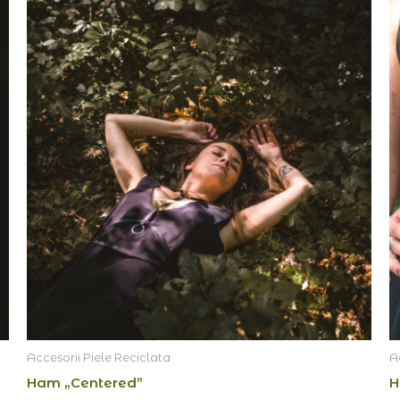
Accesorii Piele Reciclata
A
Ham „Centered”
H