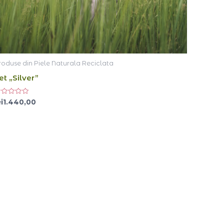
roduse din Piele Naturala Reciclata
et „Silver”
aluat
i
1.440,00
n