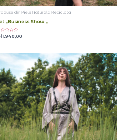
roduse din Piele Naturala Reciclata
et „Business Show „
aluat
i
1.940,00
n