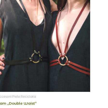
ccesorii Piele Reciclata
am „Double Waist”