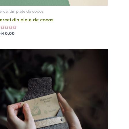
ercei din piele de cocos
ercei din piele de cocos
aluat
i
40,00
n