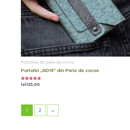
Portofele din piele de cocos
Portofel „AD19” din Piele de cocos
Evaluat la
lei
125,00
5.00
din 5
1
2
→