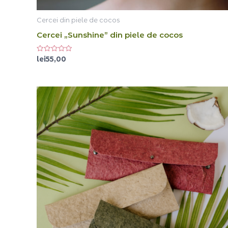
Cercei din piele de cocos
Cercei „Sunshine” din piele de cocos
Evaluat
lei
55,00
la
0
din
5