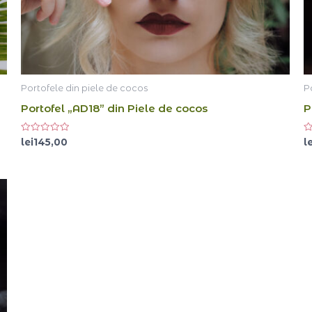
Portofele din piele de cocos
P
Portofel „AD18” din Piele de cocos
P
Evaluat
Ev
lei
145,00
le
la
la
0
0
din
di
5
5