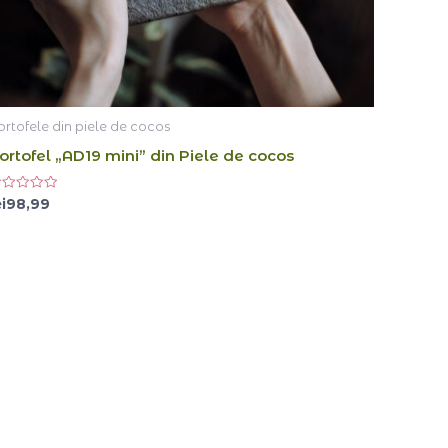
ortofele din piele de cocos
ortofel „AD19 mini” din Piele de cocos
aluat
i
98,99
n