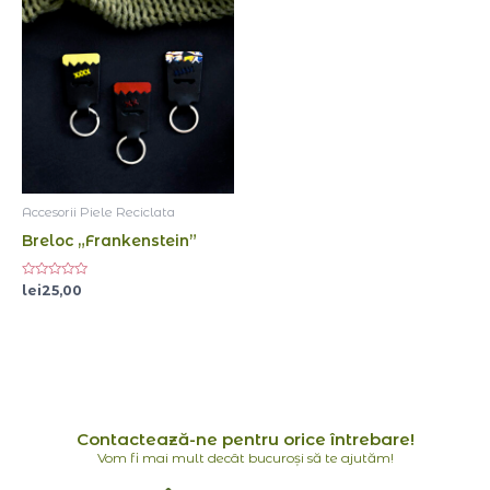
Accesorii Piele Reciclata
Breloc „Frankenstein”
Evaluat
lei
25,00
la
0
din
5
Contactează-ne pentru orice întrebare!
Vom fi mai mult decât bucuroși să te ajutăm!