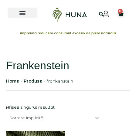
Skip
Menu
to
0
Cart
content
împreuna reducem consumul excesiv de piele naturală
Frankenstein
Home
Produse
frankenstein
Afișez singurul rezultat