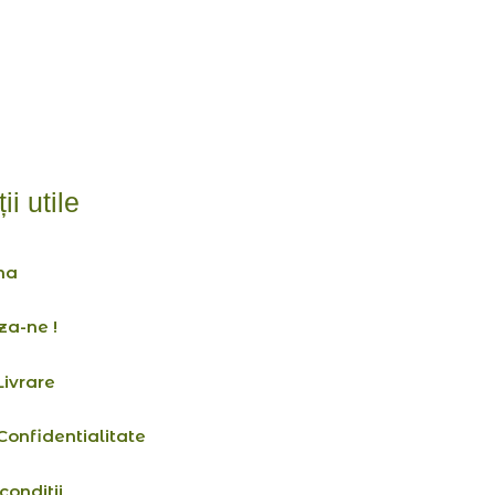
ii utile
na
za-ne !
Livrare
 Confidentialitate
conditii