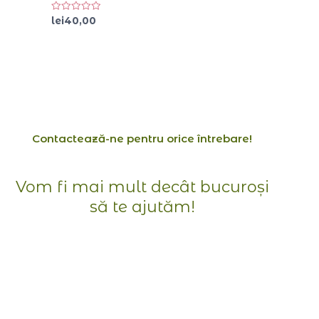
Evaluat
lei
40,00
la
0
din
5
Contactează-ne pentru orice întrebare!
Vom fi mai mult decât bucuroși
să te ajutăm!